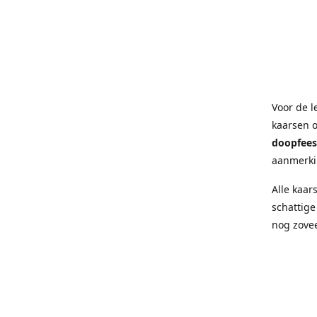
Voor de l
kaarsen 
doopfees
aanmerki
Alle kaar
schattige
nog zove