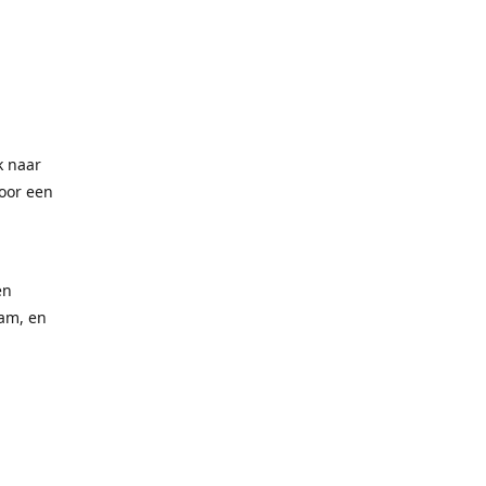
ek naar
voor een
en
aam, en