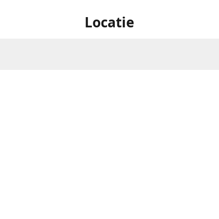
Locatie
Oostereindestraat 1 , 3560
Openingsuren