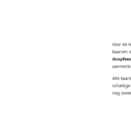
Voor de l
kaarsen 
doopfees
aanmerki
Alle kaar
schattige
nog zove