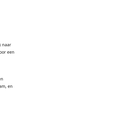
ek naar
voor een
en
aam, en