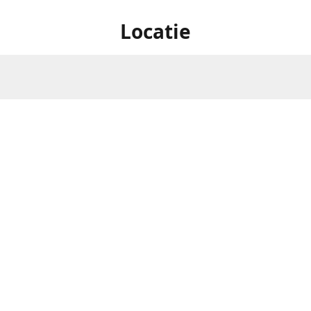
Locatie
Oostereindestraat 1 , 3560
Openingsuren