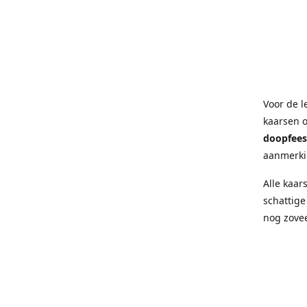
Voor de l
kaarsen 
doopfees
aanmerki
Alle kaar
schattige
nog zove