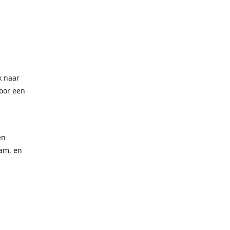
ek naar
voor een
en
aam, en