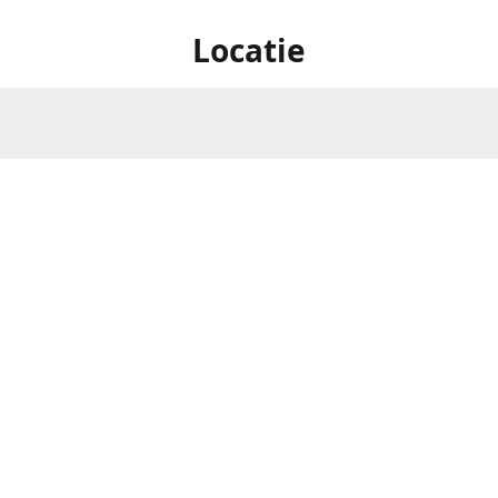
Locatie
Oostereindestraat 1 , 3560
Openingsuren