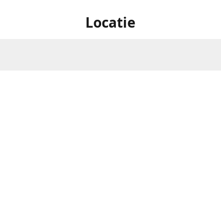
Locatie
Oostereindestraat 1 , 3560
Openingsuren