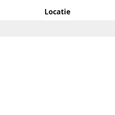
Locatie
Oostereindestraat 1 , 3560
Openingsuren